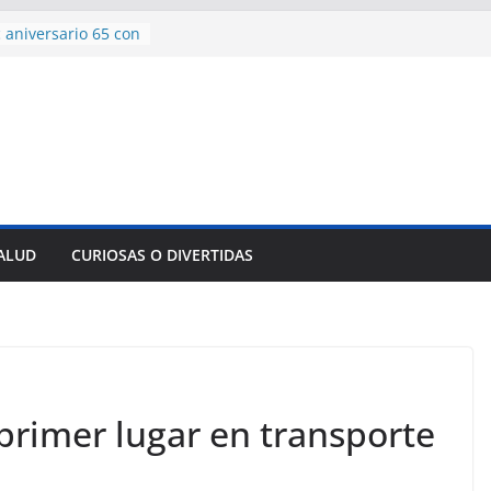
 aniversario 65 con
mp contra Irán le
a en su propio
de rescate en
plome parcial en
des para importar
lsar la movilidad
a
SALUD
CURIOSAS O DIVERTIDAS
encía con martillo
 Domingo
rimer lugar en transporte