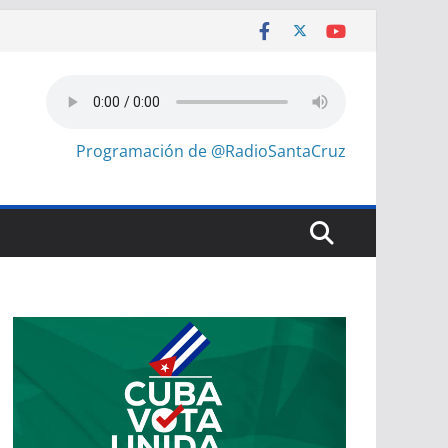
Programación de @RadioSantaCruz