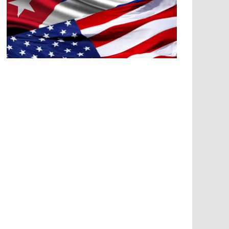
A
G
R
E
SI
O
N
E
S
E
C
O
N
Ó
M
IC
A
S
A
G
R
E