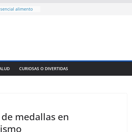
sencial alimento
idos
nsejo de Derechos
an cerco de
a Cuba
des para importar
lsar la movilidad
a
e al Encuentro
 Partidos
reros en La
SALUD
CURIOSAS O DIVERTIDAS
nnovación
mpresa pesquera de
Sur
 de medallas en
lismo