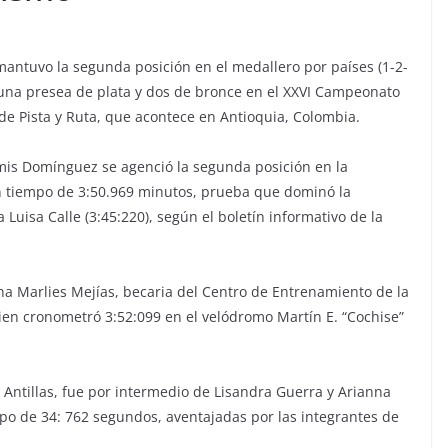
antuvo la segunda posición en el medallero por países (1-2-
s una presea de plata y dos de bronce en el XXVI Campeonato
e Pista y Ruta, que acontece en Antioquia, Colombia.
mis Domínguez se agenció la segunda posición en la
n tiempo de 3:50.969 minutos, prueba que dominó la
Luisa Calle (3:45:220), según el boletín informativo de la
ana Marlies Mejías, becaria del Centro de Entrenamiento de la
quien cronometró 3:52:099 en el velódromo Martín E. “Cochise”
Antillas, fue por intermedio de Lisandra Guerra y Arianna
mpo de 34: 762 segundos, aventajadas por las integrantes de