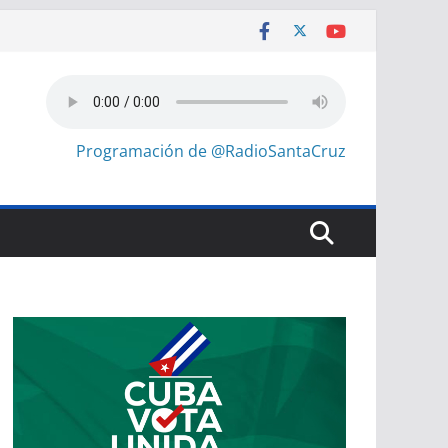
Programación de @RadioSantaCruz