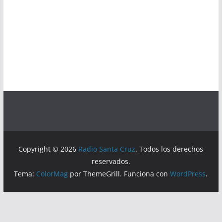
Copyright © 2026
Radio Santa Cruz
. Todos los derechos
reservados.
Tema:
ColorMag
por ThemeGrill. Funciona con
WordPress
.