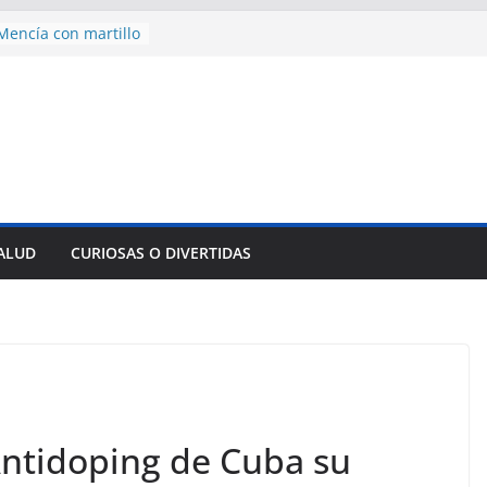
encía con martillo
 Domingo
 aniversario 65 con
mp contra Irán le
a en su propio
nsejo de Derechos
an cerco de
a Cuba
des para importar
SALUD
CURIOSAS O DIVERTIDAS
lsar la movilidad
a
Antidoping de Cuba su