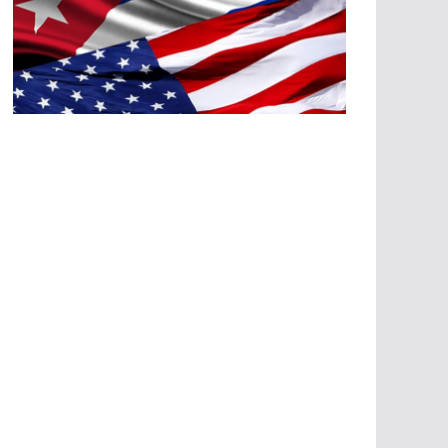
A
G
R
E
SI
O
N
E
S
E
C
O
N
Ó
M
IC
A
S
A
G
R
E