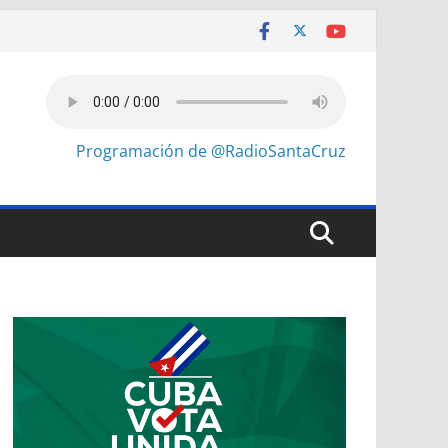
Programación de @RadioSantaCruz