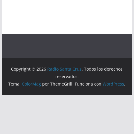
Copyright © 2026
Radio Santa Cruz
. Todos los derechos
reservados.
Tema:
ColorMag
por ThemeGrill. Funciona con
WordPress
.