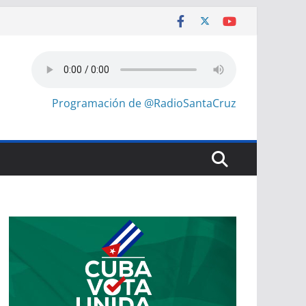
Programación de @RadioSantaCruz