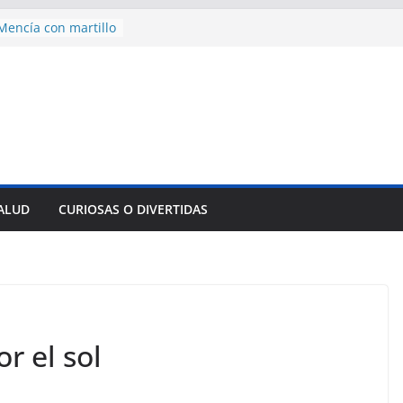
encía con martillo
 Domingo
 aniversario 65 con
mp contra Irán le
a en su propio
nsejo de Derechos
an cerco de
a Cuba
des para importar
SALUD
CURIOSAS O DIVERTIDAS
lsar la movilidad
a
r el sol