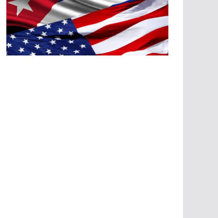
A
G
R
E
SI
O
N
E
S
E
C
O
N
Ó
M
IC
A
S
A
G
R
E