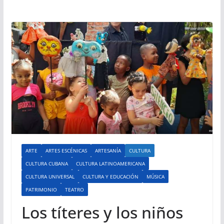
ARTE
ARTES ESCÉNICAS
ARTESANÍA
CULTURA
CULTURA CUBANA
CULTURA LATINOAMERICANA
CULTURA UNIVERSAL
CULTURA Y EDUCACIÓN
MÚSICA
PATRIMONIO
TEATRO
Los títeres y los niños