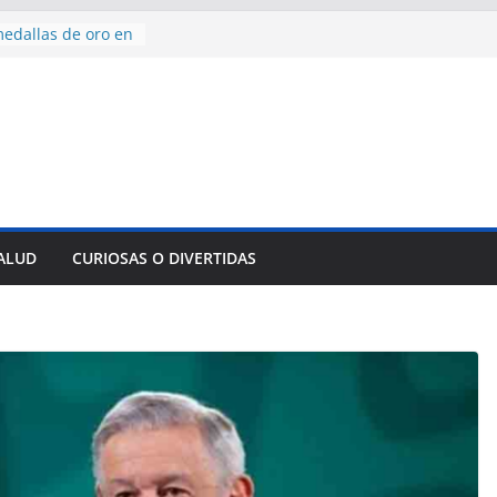
edallas de oro en
to Domingo 2026
 hermana a
araíso y
normas para el
del comercio
y tradicional:
 beneficios de la
de Comercio
SALUD
CURIOSAS O DIVERTIDAS
de Ávila
s socioeconómicas