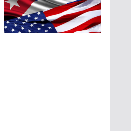
A
G
R
E
SI
O
N
E
S
E
C
O
N
Ó
M
IC
A
S
A
G
R
E