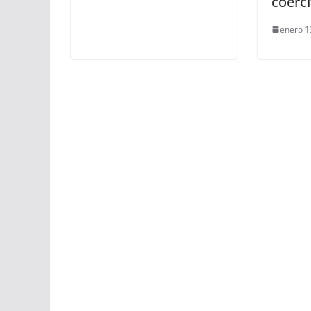
coerci
enero 1