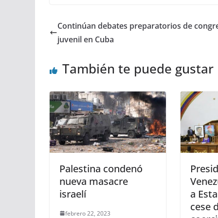
Continúan debates preparatorios de congr
juvenil en Cuba
También te puede gustar
Palestina condenó
Presi
nueva masacre
Venez
israelí
a Est
cese 
febrero 22, 2023