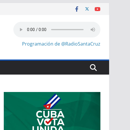
Programación de @RadioSantaCruz