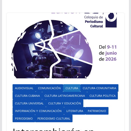
AUDIOVISUAL
COMUNICACIÓN
CULTURA
CULTURA COMUNITARIA
CULTURA CUBANA
CULTURA LATINOAMERICANA
CULTURA POLITICA
CULTURA UNIVERSAL
CULTURA Y EDUCACIÓN
INFORMACIÓN Y COMUNICACIÓN
LITERATURA
PATRIMONIO
PERIODISMO
PERIODISMO CULTURAL