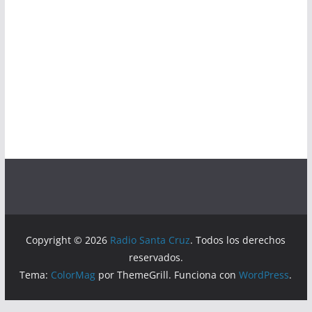
Copyright © 2026
Radio Santa Cruz
. Todos los derechos
reservados.
Tema:
ColorMag
por ThemeGrill. Funciona con
WordPress
.