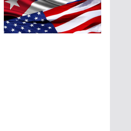
A
G
R
E
SI
O
N
E
S
E
C
O
N
Ó
M
IC
A
S
A
G
R
E