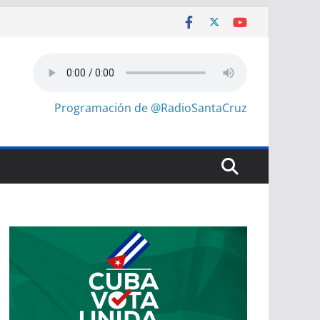
Programación de @RadioSantaCruz