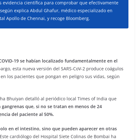
s evidencia científica para comprobar que efectivamente
, según explica Abdul Ghafur, médico especializado en
tal Apollo de Chennai, y recoge Bloomberg.
COVID-19 se habían localizado fundamentalmente en el
argo, esta nueva versión del SARS-CoV-2 produce coágulos
 en los pacientes que pongan en peligro sus vidas, según
dha Bhuiyan detalló al periódico local Times of India que
a gangrenas que, si no se tratan en menos de 24
ncia del paciente al 50%.
lo en el intestino, sino que pueden aparecer en otras
ste cardiólogo del Hospital Siete Colinas de Bombai ha