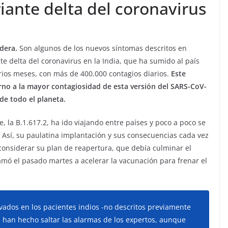
iante delta del coronavirus
dera.
Son algunos de los nuevos síntomas descritos en
e delta del coronavirus en la India, que ha sumido al país
rios meses, con más de 400.000 contagios diarios.
Este
rno a la mayor contagiosidad de esta versión del SARS-CoV-
de todo el planeta.
e, la B.1.617.2, ha ido viajando entre países y poco a poco se
. Así, su paulatina implantación y sus consecuencias cada vez
considerar su plan de reapertura, que debía culminar el
mó el pasado martes a acelerar la vacunación para frenar el
ados en los pacientes indios -no descritos previamente
- han hecho saltar las alarmas de los expertos, aunque