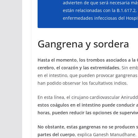
advierten de que será necesaria má
están relacionadas con la B.1.617.2
enfermedades infecciosas del Hospi
Gangrena y sordera
Hasta el momento, los trombos asociados a la 
cerebro, el corazón y las extremidades.
Sin emb
en el intestino, que pueden provocar gangrenas
han podido observar los facultativos indios.
En esta línea, el cirujano cardiovascular Anirud
estos coágulos en el intestino puede conducir 
horas, pueden reducir las opciones de supervive
No obstante, estas gangrenas no se producen so
partes del cuerpo
, explica Ganesh Manudhane. E