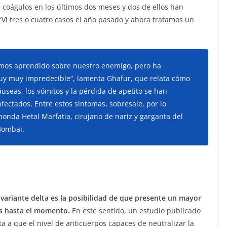
 coágulos en los últimos dos meses y dos de ellos han
“Vi tres o cuatro casos el año pasado y ahora tratamos un
amos aprendido sobre nuestro enemigo, pero ha
muy muy impredecible”, lamenta Ghafur, que relata cómo
náuseas, los vómitos y la pérdida de apetito se han
nfectados. Entre estos síntomas, sobresale, por lo
ahonda Hetal Marfatia, cirujano de nariz y garganta del
Bombai.
 variante delta es la posibilidad de que presente un mayor
as hasta el momento.
En este sentido, un estudio publicado
a a que el nivel de anticuerpos capaces de neutralizar la