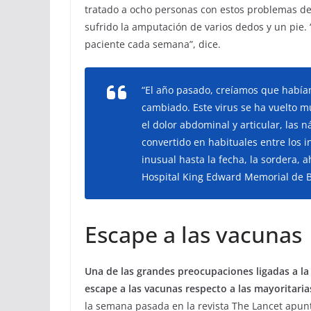
tratado a ocho personas con estos problemas de
sufrido la amputación de varios dedos y un pie. 
paciente cada semana”, dice.
“El año pasado, creíamos que habí
cambiado. Este virus se ha vuelto 
el dolor abdominal y articular, las 
convertido en habituales entre los i
inusual hasta la fecha, la sordera, 
Hospital King Edward Memorial de 
Escape a las vacunas
Una de las grandes preocupaciones ligadas a la
escape a las vacunas respecto a las mayoritari
la semana pasada en la revista The Lancet apunt