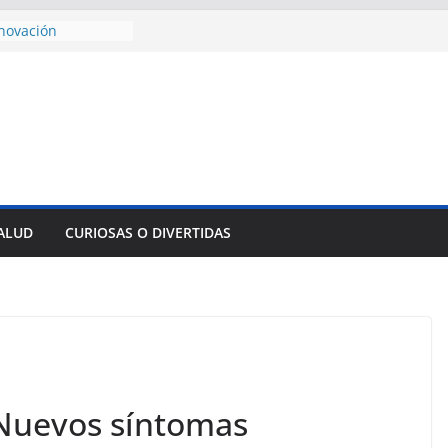
novación
presa pesquera de
ur
encial alimento
dos
sejo de Derechos
an cerco de
a Cuba
ivulga filtraciones
 La CIA estaría
u labor contra Cuba
SALUD
CURIOSAS O DIVERTIDAS
e al Encuentro
Partidos
reros en La
 Nuevos síntomas