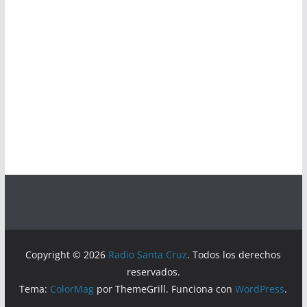
Copyright © 2026
Radio Santa Cruz
. Todos los derechos
reservados.
Tema:
ColorMag
por ThemeGrill. Funciona con
WordPress
.