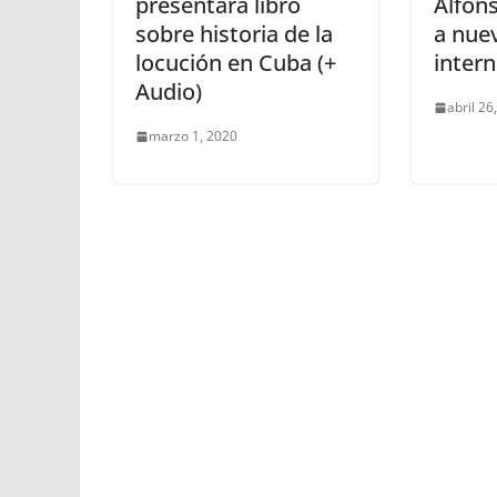
presentará libro
Alfon
sobre historia de la
a nue
locución en Cuba (+
intern
Audio)
abril 26
marzo 1, 2020