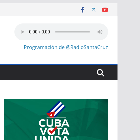
Programación de @RadioSantaCruz