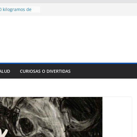
0 kilogramos de
 en territorio
en territorio
aídos
isión
 Santa Cruz del
o de su padre
normas para el
del comercio
contra todos:
SALUD
CURIOSAS O DIVERTIDAS
levar la paz a