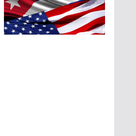
A
G
R
E
SI
O
N
E
S
E
C
O
N
Ó
M
IC
A
S
A
G
R
E