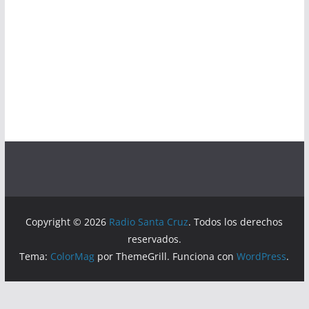
Copyright © 2026
Radio Santa Cruz
. Todos los derechos
reservados.
Tema:
ColorMag
por ThemeGrill. Funciona con
WordPress
.