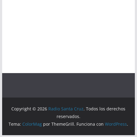
Copyright © 2026
Radio Santa Cruz
. Todos los derechos
reservados.
Tema:
ColorMag
por ThemeGrill. Funciona con
WordPress
.