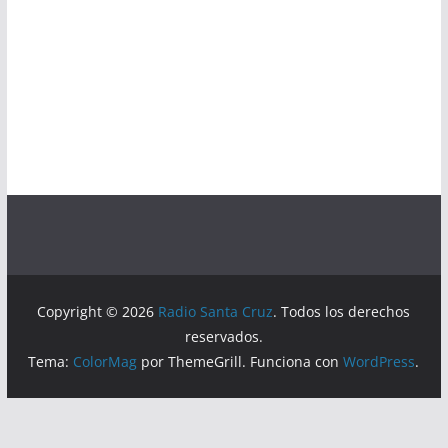
Copyright © 2026
Radio Santa Cruz
. Todos los derechos
reservados.
Tema:
ColorMag
por ThemeGrill. Funciona con
WordPress
.