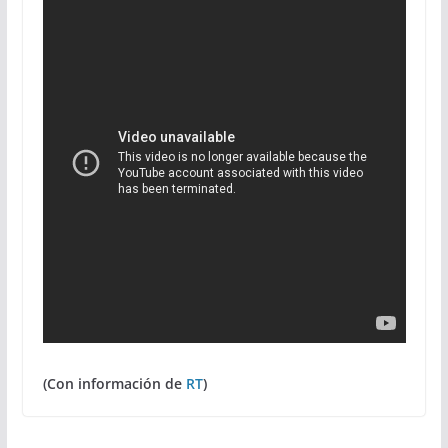
(Con información de
RT
)