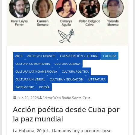
ARTE
ARTISTAS CUBANOS
COLABORACIÓN CULTURAL
CULTURA
CULTURA COMUNITARIA
CULTURA CUBANA
CULTURA LATINOAMERICANA
CULTURA POLITICA
CULTURA UNIVERSAL
CULTURA Y EDUCACIÓN
LITERATURA
PATRIMONIO
POESÍA
julio 20, 2026
Editor Web Radio Santa Cruz
Acción poética desde Cuba por
la paz mundial
La Habana, 20 jul.- Llamados hoy a pronunciarse