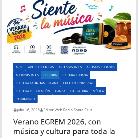
ARTE
ARTES ESCÉNICAS
ARTES VISUALES
ARTISTAS CUBANOS
AUDIOVISUALES
CULTURA
CULTURA CUBANA
CULTURA LATINOAMERICANA
CULTURA UNIVERSAL
CULTURA Y EDUCACIÓN
DANZA
LITERATURA
MÚSICA
PATRIMONIO
julio 16, 2026
Editor Web Radio Santa Cruz
Verano EGREM 2026, con
música y cultura para toda la