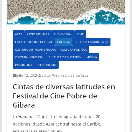
ARTE
ARTES VISUALES
AUDIOVISUAL
CINE
COLABORACIÓN CULTURAL
CULTURA
CULTURA COMUNITARIA
CULTURA LATINOAMERICANA
CULTURA POLITICA
CULTURA UNIVERSAL
CULTURA Y EDUCACIÓN
MÚSICA
PATRIMONIO
PERIODISMO
julio 12, 2026
Editor Web Radio Santa Cruz
Cintas de diversas latitudes en
Festival de Cine Pobre de
Gibara
La Habana, 12 jul.- La filmografía de unas 20
naciones, desde Asia central hasta el Caribe,
acaparará la atención en