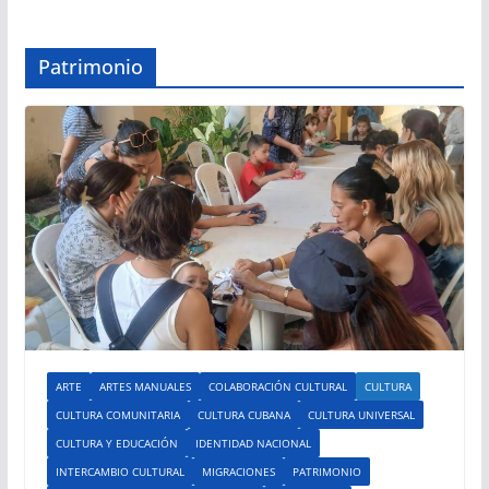
Patrimonio
ARTE
ARTES MANUALES
COLABORACIÓN CULTURAL
CULTURA
CULTURA COMUNITARIA
CULTURA CUBANA
CULTURA UNIVERSAL
CULTURA Y EDUCACIÓN
IDENTIDAD NACIONAL
INTERCAMBIO CULTURAL
MIGRACIONES
PATRIMONIO