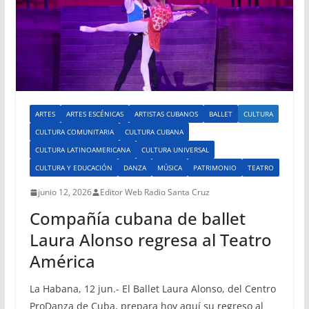
ARTES
ARTES ESCÉNICAS
ARTISTAS CUBANOS
BALLET
CULTURA
CULTURA COMUNITARIA
CULTURA CUBANA
CULTURA LATINOAMERICANA
CULTURA UNIVERSAL
CULTURA Y EDUCACIÓN
DANZA
MÚSICA
PATRIMONIO
TEATRO
junio 12, 2026
Editor Web Radio Santa Cruz
Compañía cubana de ballet
Laura Alonso regresa al Teatro
América
La Habana, 12 jun.- El Ballet Laura Alonso, del Centro
ProDanza de Cuba, prepara hoy aquí su regreso al