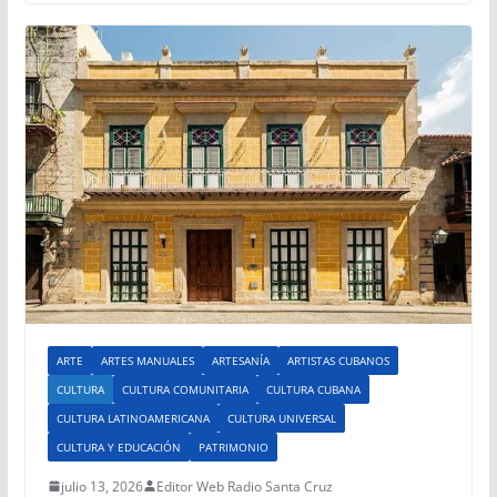
ARTE
ARTES MANUALES
ARTESANÍA
ARTISTAS CUBANOS
CULTURA
CULTURA COMUNITARIA
CULTURA CUBANA
CULTURA LATINOAMERICANA
CULTURA UNIVERSAL
CULTURA Y EDUCACIÓN
PATRIMONIO
julio 13, 2026
Editor Web Radio Santa Cruz