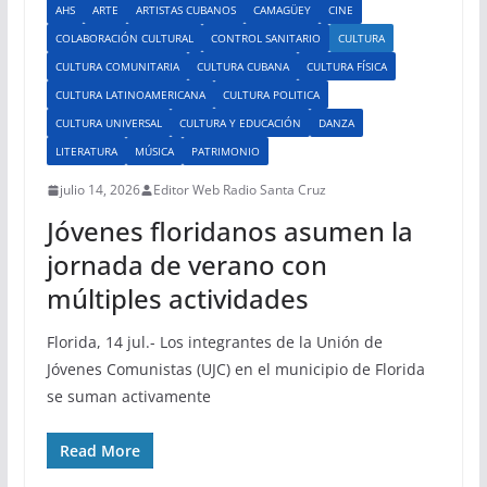
AHS
ARTE
ARTISTAS CUBANOS
CAMAGÜEY
CINE
COLABORACIÓN CULTURAL
CONTROL SANITARIO
CULTURA
CULTURA COMUNITARIA
CULTURA CUBANA
CULTURA FÍSICA
CULTURA LATINOAMERICANA
CULTURA POLITICA
CULTURA UNIVERSAL
CULTURA Y EDUCACIÓN
DANZA
LITERATURA
MÚSICA
PATRIMONIO
julio 14, 2026
Editor Web Radio Santa Cruz
Jóvenes floridanos asumen la
jornada de verano con
múltiples actividades
Florida, 14 jul.- Los integrantes de la Unión de
Jóvenes Comunistas (UJC) en el municipio de Florida
se suman activamente
Read More