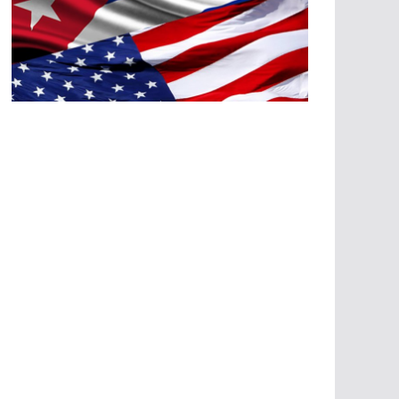
A
G
R
E
SI
O
N
E
S
E
C
O
N
Ó
M
IC
A
S
A
G
R
E