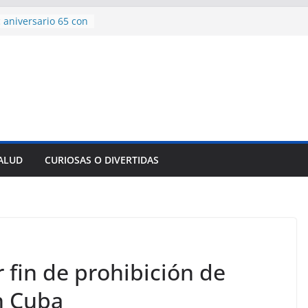
encía con martillo
 Domingo
 aniversario 65 con
mp contra Irán le
a en su propio
de rescate en
plome parcial en
des para importar
SALUD
CURIOSAS O DIVERTIDAS
lsar la movilidad
a
 fin de prohibición de
n Cuba