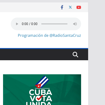
Programación de @RadioSantaCruz