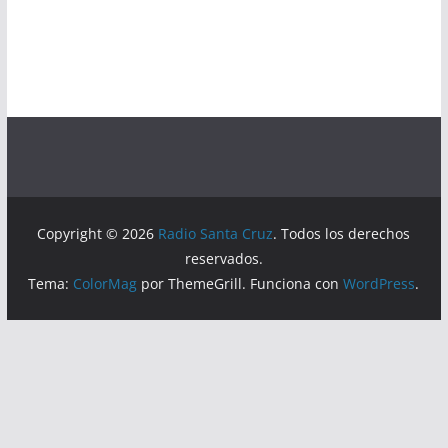
Copyright © 2026
Radio Santa Cruz
. Todos los derechos
reservados.
Tema:
ColorMag
por ThemeGrill. Funciona con
WordPress
.