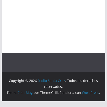
Copyright © 2026
Radio Santa Cruz
. Todos los derechos
reservados.
Tema:
ColorMag
por ThemeGrill. Funciona con
WordPress
.