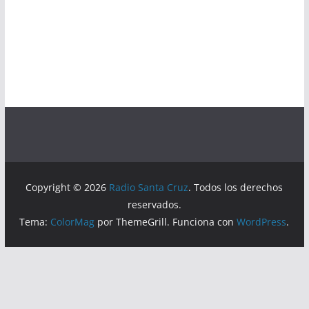
Copyright © 2026
Radio Santa Cruz
. Todos los derechos
reservados.
Tema:
ColorMag
por ThemeGrill. Funciona con
WordPress
.