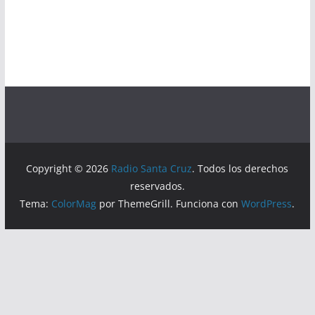
Copyright © 2026
Radio Santa Cruz
. Todos los derechos
reservados.
Tema:
ColorMag
por ThemeGrill. Funciona con
WordPress
.