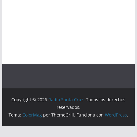
Copyright © 2026
Radio Santa Cruz
. Todos los derechos
reservados.
Tema:
ColorMag
por ThemeGrill. Funciona con
WordPress
.