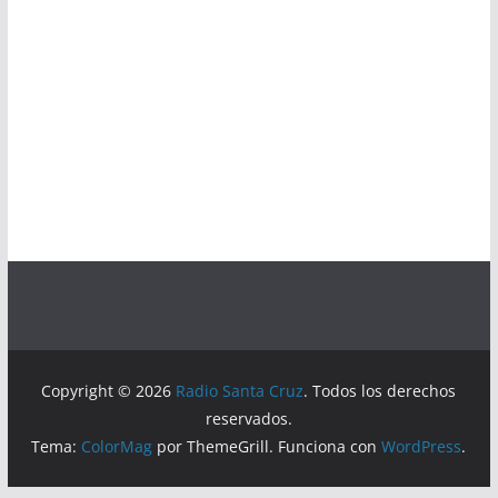
Copyright © 2026
Radio Santa Cruz
. Todos los derechos
reservados.
Tema:
ColorMag
por ThemeGrill. Funciona con
WordPress
.