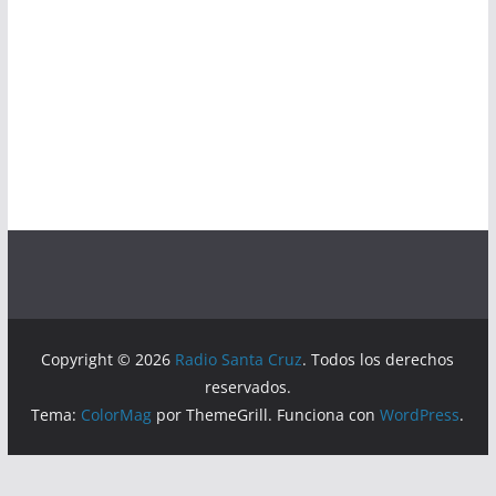
Copyright © 2026
Radio Santa Cruz
. Todos los derechos
reservados.
Tema:
ColorMag
por ThemeGrill. Funciona con
WordPress
.