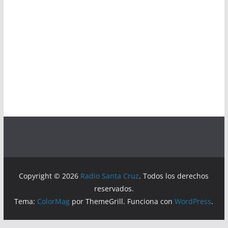
Copyright © 2026
Radio Santa Cruz
. Todos los derechos
reservados.
Tema:
ColorMag
por ThemeGrill. Funciona con
WordPress
.