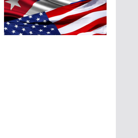
A
G
R
E
SI
O
N
E
S
E
C
O
N
Ó
M
IC
A
S
A
G
R
E