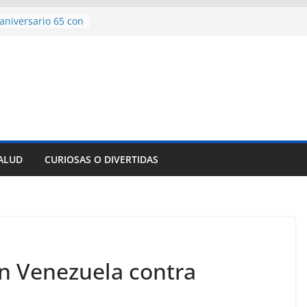
aniversario 65 con
mp contra Irán le
 en su propio
e rescate en
lome parcial en
es para importar
sar la movilidad
SALUD
CURIOSAS O DIVERTIDAS
ncía con martillo
 Domingo
n Venezuela contra