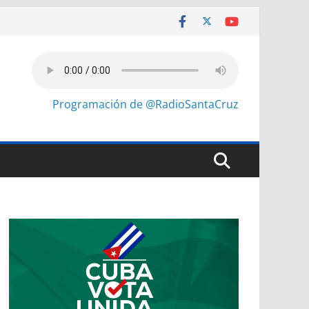
Programación de @RadioSantaCruz