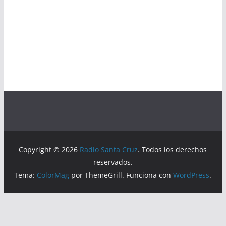
Copyright © 2026
Radio Santa Cruz
. Todos los derechos
reservados.
Tema:
ColorMag
por ThemeGrill. Funciona con
WordPress
.