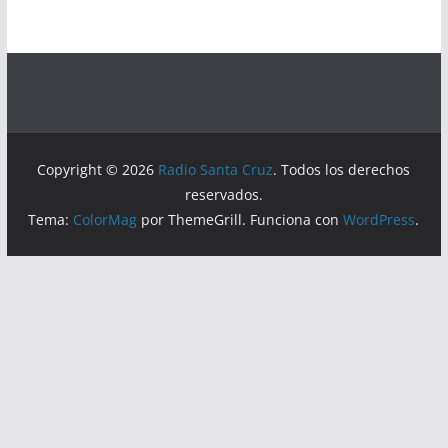
Copyright © 2026
Radio Santa Cruz
. Todos los derechos
reservados.
Tema:
ColorMag
por ThemeGrill. Funciona con
WordPress
.