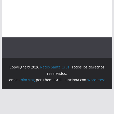
Copyright © 2026
Radio Santa Cruz
. Todos los derechos
reservados.
Tema:
ColorMag
por ThemeGrill. Funciona con
WordPress
.