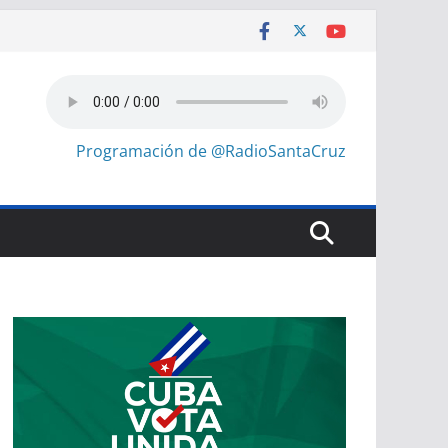
Programación de @RadioSantaCruz