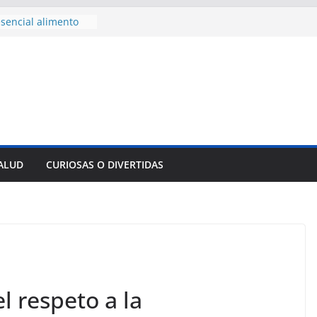
sencial alimento
idos
nsejo de Derechos
an cerco de
a Cuba
des para importar
lsar la movilidad
a
e al Encuentro
 Partidos
reros en La
SALUD
CURIOSAS O DIVERTIDAS
nnovación
mpresa pesquera de
Sur
l respeto a la