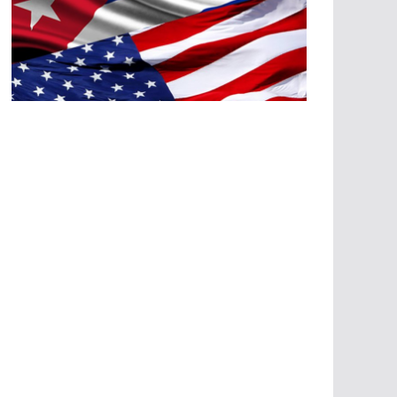
A
G
R
E
SI
O
N
E
S
E
C
O
N
Ó
M
IC
A
S
A
G
R
E