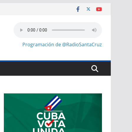
Programación de @RadioSantaCruz