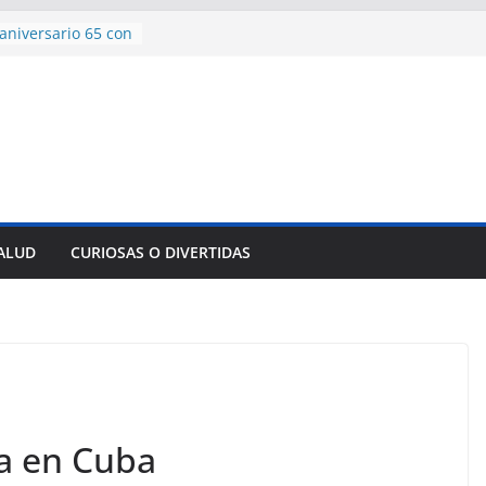
ncía con martillo
 Domingo
aniversario 65 con
mp contra Irán le
 en su propio
e rescate en
lome parcial en
es para importar
SALUD
CURIOSAS O DIVERTIDAS
sar la movilidad
a en Cuba