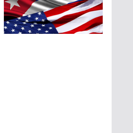
A
G
R
E
SI
O
N
E
S
E
C
O
N
Ó
M
IC
A
S
A
G
R
E