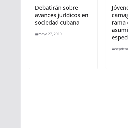
Debatirán sobre
Jóven
avances jurídicos en
camag
sociedad cubana
rama e
asumi
mayo 27, 2010
especi
septiem