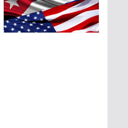
A
G
R
E
SI
O
N
E
S
E
C
O
N
Ó
M
IC
A
S
A
G
R
E