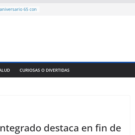
aniversario 65 con
mp contra Irán le
 en su propio
e rescate en
lome parcial en
es para importar
sar la movilidad
SALUD
CURIOSAS O DIVERTIDAS
ncía con martillo
 Domingo
ntegrado destaca en fin de