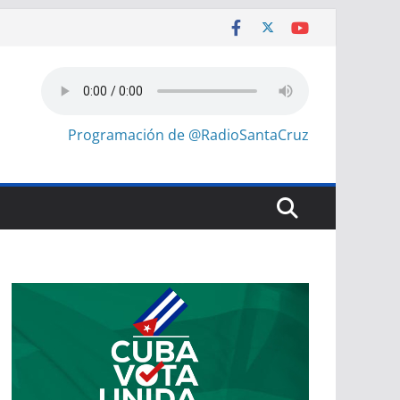
Programación de @RadioSantaCruz