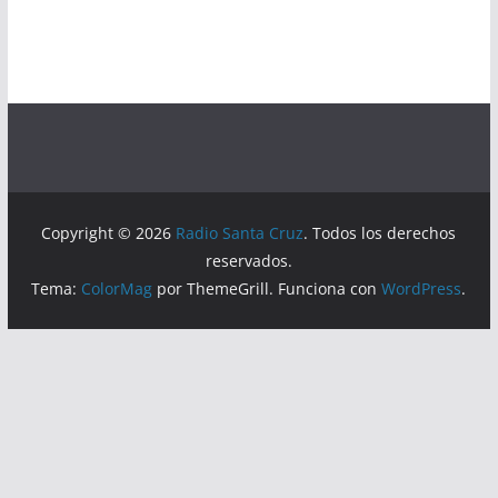
Copyright © 2026
Radio Santa Cruz
. Todos los derechos
reservados.
Tema:
ColorMag
por ThemeGrill. Funciona con
WordPress
.