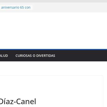
 aniversario 65 con
mp contra Irán le
a en su propio
de rescate en
plome parcial en
des para importar
lsar la movilidad
a
SALUD
CURIOSAS O DIVERTIDAS
encía con martillo
 Domingo
 Díaz-Canel