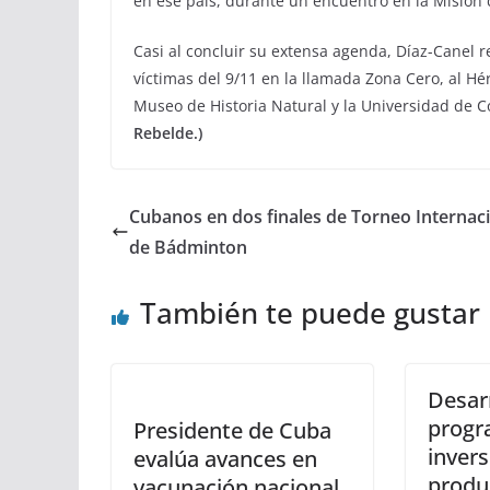
en ese país, durante un encuentro en la Misión
Casi al concluir su extensa agenda, Díaz-Canel r
víctimas del 9/11 en la llamada Zona Cero, al Hé
Museo de Historia Natural y la Universidad de 
Rebelde.)
Cubanos en dos finales de Torneo Internac
de Bádminton
También te puede gustar
Desar
progr
Presidente de Cuba
inver
evalúa avances en
produ
vacunación nacional