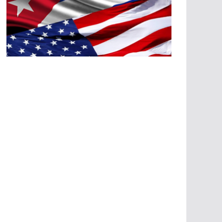
A
G
R
E
SI
O
N
E
S
E
C
O
N
Ó
M
IC
A
S
A
G
R
E