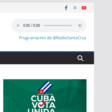
Programación de @RadioSantaCruz