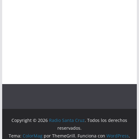
Copyright © 2026
Radio Santa Cruz
. Todos los derechos
reservados.
Tema:
ColorMag
por ThemeGrill. Funciona con
WordPress
.