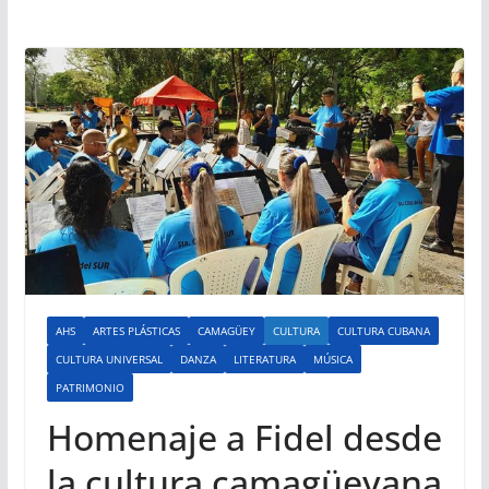
AHS
ARTES PLÁSTICAS
CAMAGÜEY
CULTURA
CULTURA CUBANA
CULTURA UNIVERSAL
DANZA
LITERATURA
MÚSICA
PATRIMONIO
Homenaje a Fidel desde
la cultura camagüeyana