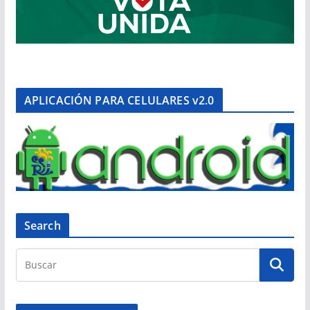
APLICACIÓN PARA CELULARES v2.0
Search