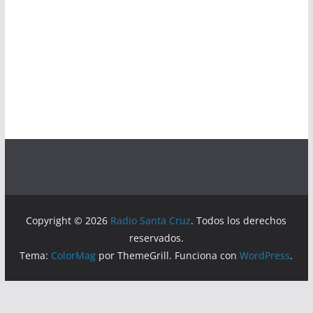
Copyright © 2026
Radio Santa Cruz
. Todos los derechos
reservados.
Tema:
ColorMag
por ThemeGrill. Funciona con
WordPress
.