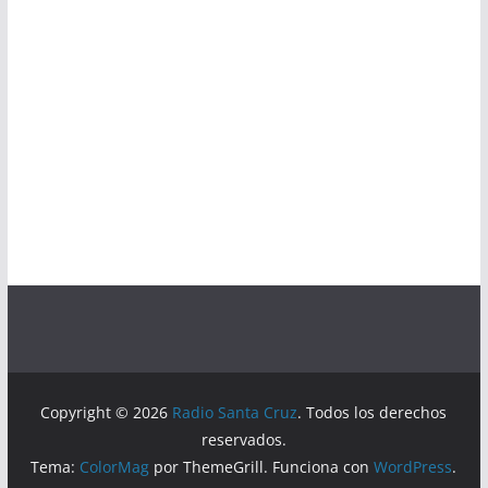
Copyright © 2026
Radio Santa Cruz
. Todos los derechos
reservados.
Tema:
ColorMag
por ThemeGrill. Funciona con
WordPress
.