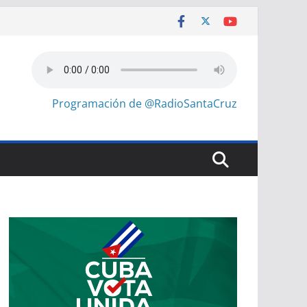
Programación de @RadioSantaCruz