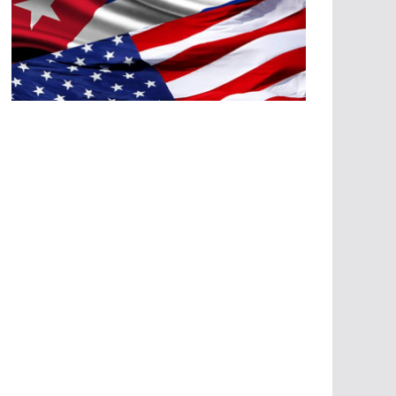
A
G
R
E
SI
O
N
E
S
E
C
O
N
Ó
M
IC
A
S
A
G
R
E