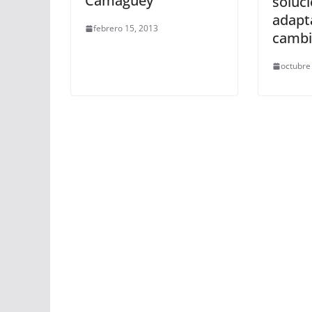
Camagüey
soluc
adapt
febrero 15, 2013
cambio
octubre