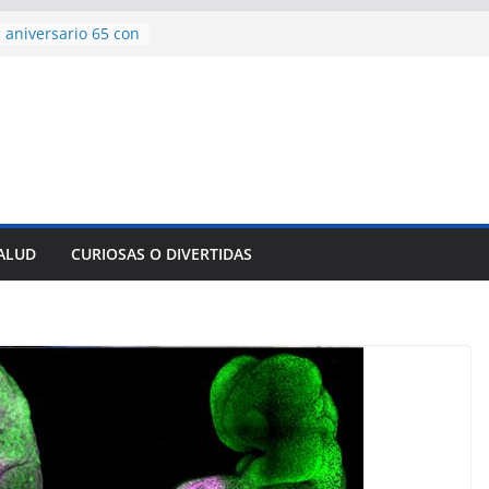
 aniversario 65 con
mp contra Irán le
a en su propio
de rescate en
plome parcial en
des para importar
lsar la movilidad
a
SALUD
CURIOSAS O DIVERTIDAS
encía con martillo
 Domingo