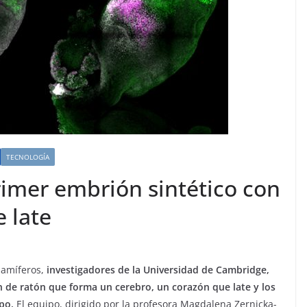
TECNOLOGÍA
primer embrión sintético con
 late
mamíferos,
investigadores de la Universidad de Cambridge,
de ratón que forma un cerebro, un corazón que late y los
po.
El equipo, dirigido por la profesora Magdalena Zernicka-