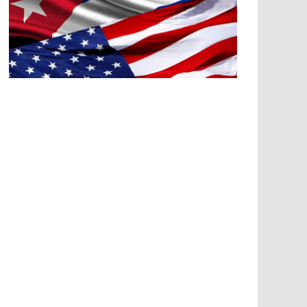
A
G
R
E
SI
O
N
E
S
E
C
O
N
Ó
M
IC
A
S
A
G
R
E