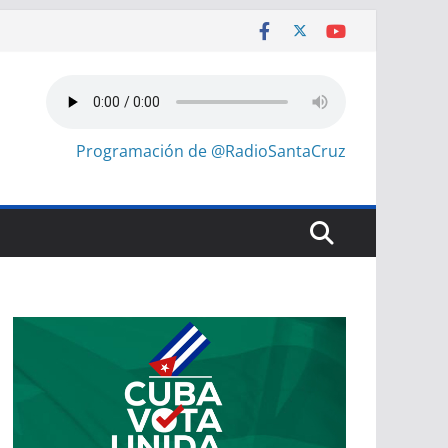
Programación de @RadioSantaCruz