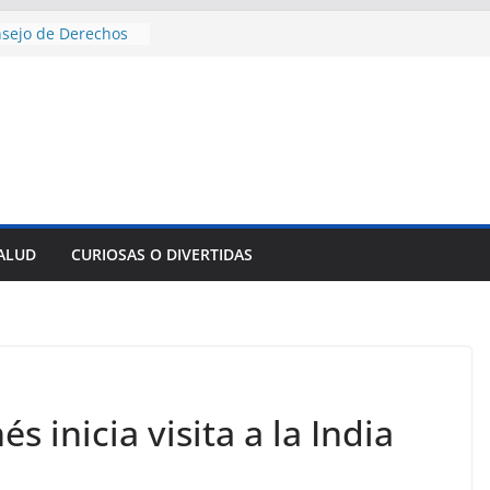
nsejo de Derechos
an cerco de
a Cuba
des para importar
lsar la movilidad
a
e al Encuentro
 Partidos
reros en La
nnovación
SALUD
CURIOSAS O DIVERTIDAS
mpresa pesquera de
Sur
sencial alimento
idos
s inicia visita a la India