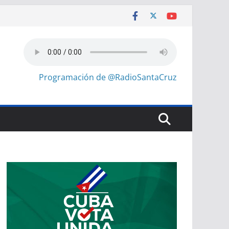
Programación de @RadioSantaCruz