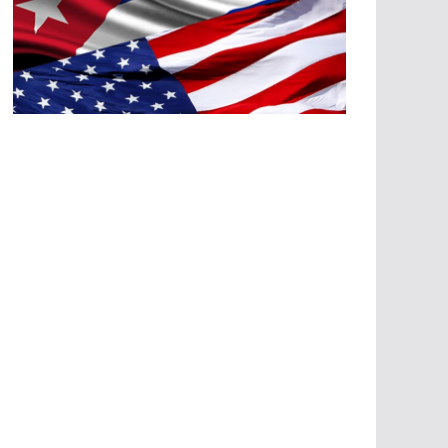
A
G
R
E
SI
O
N
E
S
E
C
O
N
Ó
M
IC
A
S
A
G
R
E