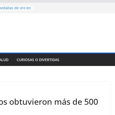
edallas de oro en
to Domingo 2026
 hermana a
araíso y
normas para el
del comercio
y tradicional:
 beneficios de la
de Comercio
SALUD
CURIOSAS O DIVERTIDAS
de Ávila
s socioeconómicas
nos obtuvieron más de 500