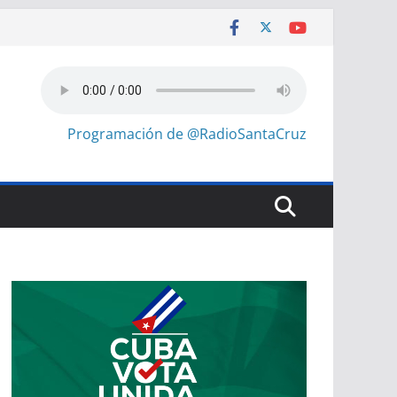
Programación de @RadioSantaCruz