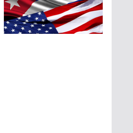
A
G
R
E
SI
O
N
E
S
E
C
O
N
Ó
M
IC
A
S
A
G
R
E