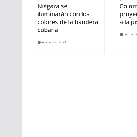
Niágara se
Colom
iluminarán con los
proye
colores de la bandera
a la ju
cubana
septiem
enero 23, 2021