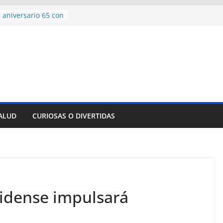
 aniversario 65 con
mp contra Irán le
a en su propio
de rescate en
plome parcial en
des para importar
lsar la movilidad
a
SALUD
CURIOSAS O DIVERTIDAS
encía con martillo
 Domingo
idense impulsará