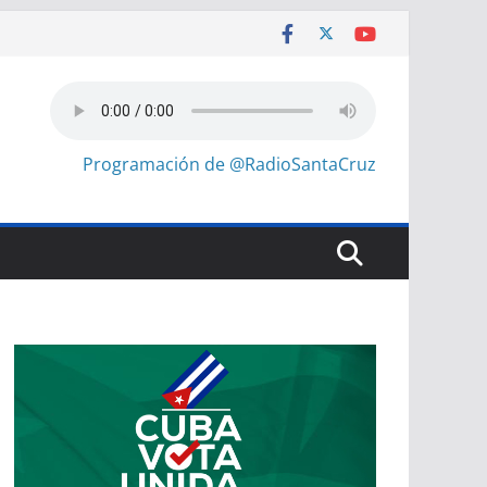
Programación de @RadioSantaCruz