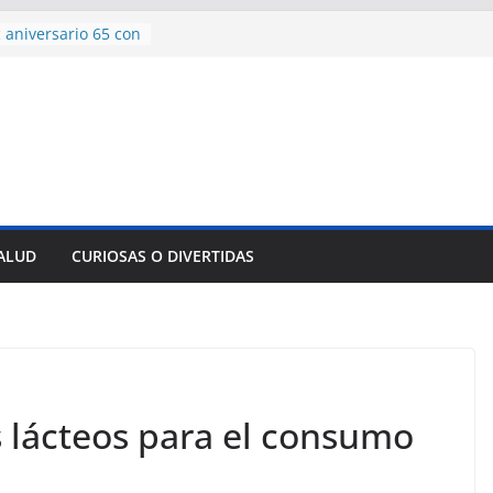
 aniversario 65 con
mp contra Irán le
a en su propio
de rescate en
plome parcial en
des para importar
lsar la movilidad
a
SALUD
CURIOSAS O DIVERTIDAS
encía con martillo
 Domingo
 lácteos para el consumo