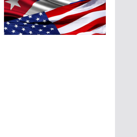
A
G
R
E
SI
O
N
E
S
E
C
O
N
Ó
M
IC
A
S
A
G
R
E