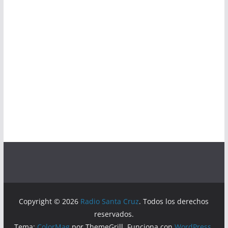
Copyright © 2026
Radio Santa Cruz
. Todos los derechos
reservados.
Tema:
ColorMag
por ThemeGrill. Funciona con
WordPress
.