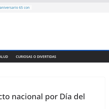
ncía con martillo
 Domingo
aniversario 65 con
mp contra Irán le
 en su propio
e rescate en
lome parcial en
es para importar
sar la movilidad
SALUD
CURIOSAS O DIVERTIDAS
to nacional por Día del