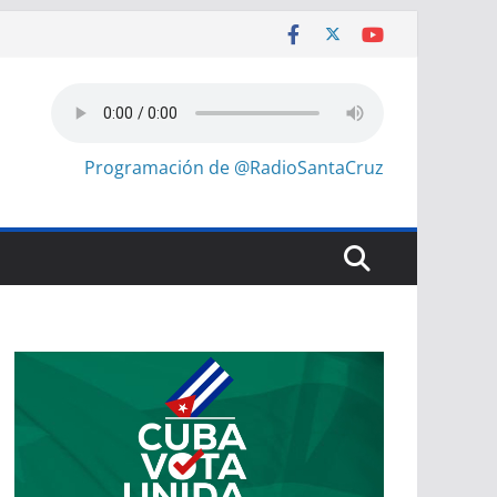
Programación de @RadioSantaCruz