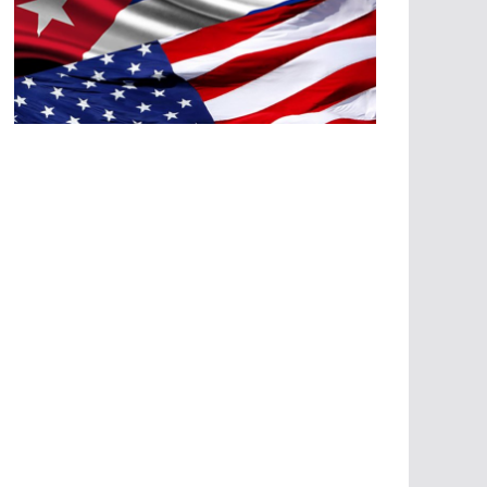
A
G
R
E
SI
O
N
E
S
E
C
O
N
Ó
M
IC
A
S
A
G
R
E