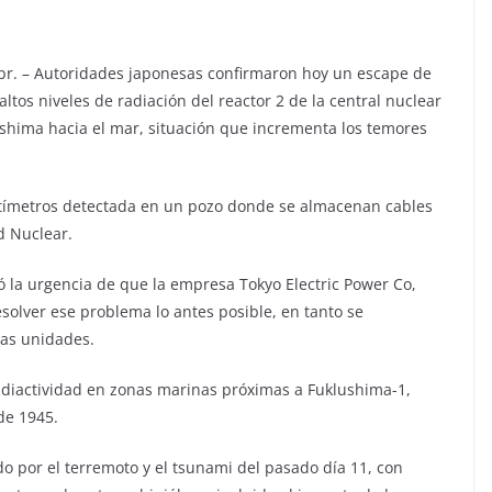
abr. – Autoridades japonesas confirmaron hoy un escape de
ltos niveles de radiación del reactor 2 de la central nuclear
shima hacia el mar, situación que incrementa los temores
centímetros detectada en un pozo donde se almacenan cables
d Nuclear.
ó la urgencia de que la empresa Tokyo Electric Power Co,
esolver ese problema lo antes posible, en tanto se
ras unidades.
diactividad en zonas marinas próximas a Fuklushima-1,
de 1945.
o por el terremoto y el tsunami del pasado día 11, con