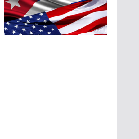
A
G
R
E
SI
O
N
E
S
E
C
O
N
Ó
M
IC
A
S
A
G
R
E