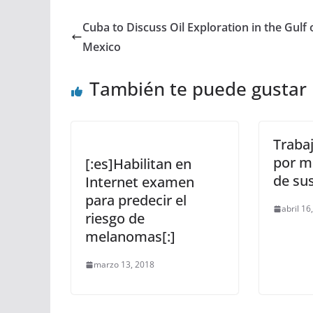
Cuba to Discuss Oil Exploration in the Gulf 
Mexico
También te puede gustar
Traba
por m
[:es]Habilitan en
de su
Internet examen
para predecir el
abril 16
riesgo de
melanomas[:]
marzo 13, 2018