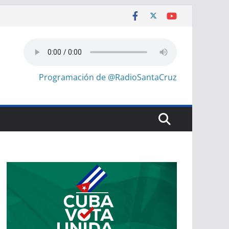
Programación de @RadioSantaCruz