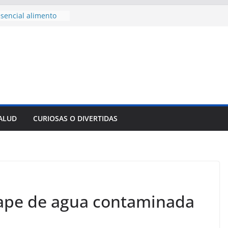
sencial alimento
idos
nsejo de Derechos
an cerco de
a Cuba
des para importar
lsar la movilidad
a
e al Encuentro
 Partidos
reros en La
SALUD
CURIOSAS O DIVERTIDAS
nnovación
mpresa pesquera de
Sur
cape de agua contaminada