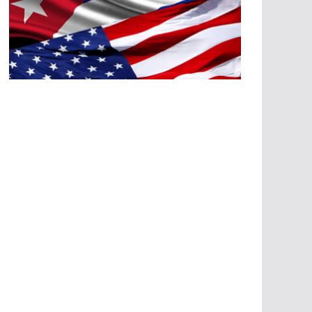
A
G
R
E
SI
O
N
E
S
E
C
O
N
Ó
M
IC
A
S
A
G
R
E