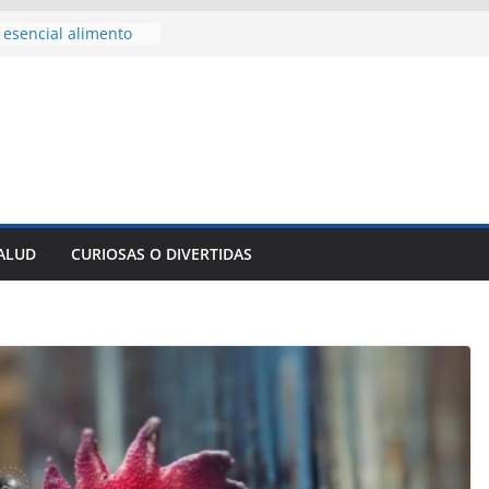
esencial alimento
cidos
onsejo de Derechos
enan cerco de
s a Cuba
 divulga filtraciones
s: La CIA estaría
 su labor contra Cuba
ste al Encuentro
de Partidos
Obreros en La
SALUD
CURIOSAS O DIVERTIDAS
Innovación
empresa pesquera de
 Sur