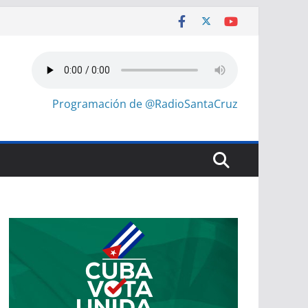
Programación de @RadioSantaCruz