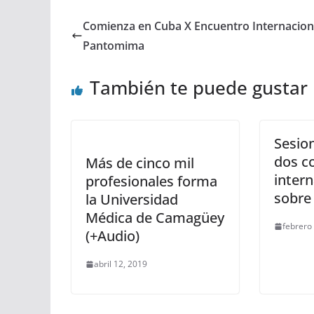
Comienza en Cuba X Encuentro Internacion
Pantomima
También te puede gustar
Sesio
dos c
Más de cinco mil
inter
profesionales forma
sobre
la Universidad
Médica de Camagüey
febrero
(+Audio)
abril 12, 2019