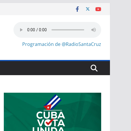
Programación de @RadioSantaCruz