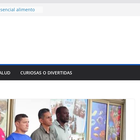
nnovación
mpresa pesquera de
Sur
sencial alimento
idos
nsejo de Derechos
an cerco de
a Cuba
des para importar
lsar la movilidad
a
SALUD
CURIOSAS O DIVERTIDAS
e al Encuentro
 Partidos
reros en La