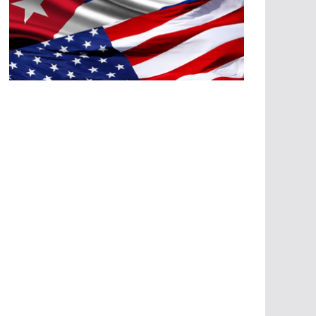
A
G
R
E
SI
O
N
E
S
E
C
O
N
Ó
M
IC
A
S
A
G
R
E