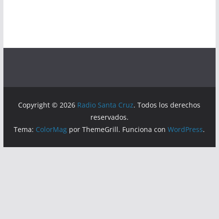
Copyright © 2026
Radio Santa Cruz
. Todos los derechos
reservados.
Tema:
ColorMag
por ThemeGrill. Funciona con
WordPress
.